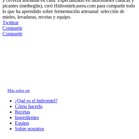
y cerveza artesanal en casa. Especializado en hidromieles clásicas y
picantes (metheglin), creó Hidromielcasera.com para compartir todo
lo que ha aprendido sobre fermentación artesanal: selección de
mieles, levaduras, recetas y equipo.
Twittear
Compartir
Compartir
Sobre Daniel
Llevo más de 10 años elaborando hidromiel y cerveza artesanal en casa.
Me especializo en
hidromieles clásicas y picantes
, y creé este sitio para
compartir lo que he aprendido en cada fermentación.
→
Más sobre mí
¿Qué es el hidromiel?
Cómo hacerlo
Recetas
Ingredientes
Equipo
Sobre nosotros