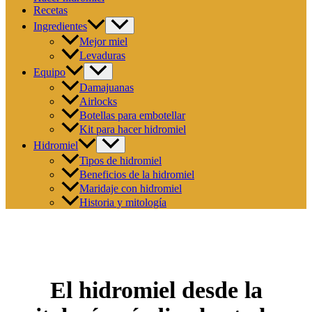
Recetas
Ingredientes
Mejor miel
Levaduras
Equipo
Damajuanas
Airlocks
Botellas para embotellar
Kit para hacer hidromiel
Hidromiel
Tipos de hidromiel
Beneficios de la hidromiel
Maridaje con hidromiel
Historia y mitología
El hidromiel desde la