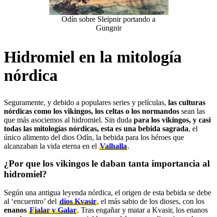
Odín sobre Sleipnir portando a
Gungnir
Hidromiel en la mitología
nórdica
Seguramente, y debido a populares series y películas,
las culturas
nórdicas como los vikingos, los celtas o los normandos
sean las
que más asociemos al hidromiel. Sin duda
para los vikingos, y casi
todas las mitologías nórdicas, esta es una bebida sagrada
, el
único alimento del dios Odín, la bebida para los héroes que
alcanzaban la vida eterna en el
Valhalla
.
¿Por que los vikingos le daban tanta importancia al
hidromiel?
Según una antigua leyenda nórdica, el origen de esta bebida se debe
al ‘encuentro’ del
dios Kvasir
, el más sabio de los dioses, con los
enanos
Fjalar y Galar
. Tras engañar y matar a Kvasir, los enanos