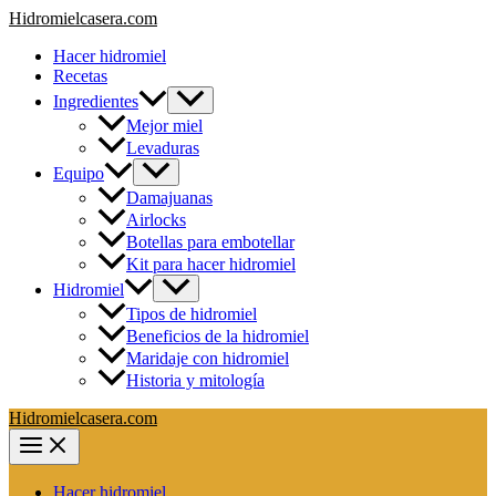
Ir
Hidromielcasera.com
al
Hacer hidromiel
contenido
Recetas
Ingredientes
Mejor miel
Levaduras
Equipo
Damajuanas
Airlocks
Botellas para embotellar
Kit para hacer hidromiel
Hidromiel
Tipos de hidromiel
Beneficios de la hidromiel
Maridaje con hidromiel
Historia y mitología
Hidromielcasera.com
Hacer hidromiel