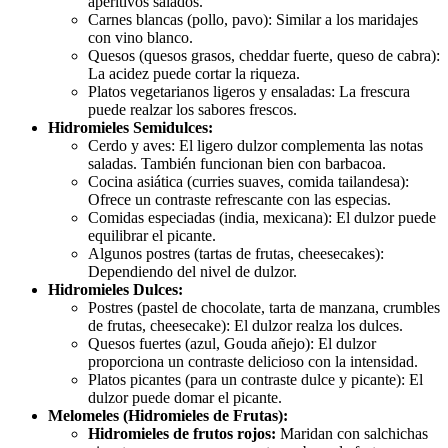
aperitivos salados.
Carnes blancas (pollo, pavo): Similar a los maridajes
con vino blanco.
Quesos (quesos grasos, cheddar fuerte, queso de cabra):
La acidez puede cortar la riqueza.
Platos vegetarianos ligeros y ensaladas: La frescura
puede realzar los sabores frescos.
Hidromieles Semidulces:
Cerdo y aves: El ligero dulzor complementa las notas
saladas. También funcionan bien con barbacoa.
Cocina asiática (curries suaves, comida tailandesa):
Ofrece un contraste refrescante con las especias.
Comidas especiadas (india, mexicana): El dulzor puede
equilibrar el picante.
Algunos postres (tartas de frutas, cheesecakes):
Dependiendo del nivel de dulzor.
Hidromieles Dulces:
Postres (pastel de chocolate, tarta de manzana, crumbles
de frutas, cheesecake): El dulzor realza los dulces.
Quesos fuertes (azul, Gouda añejo): El dulzor
proporciona un contraste delicioso con la intensidad.
Platos picantes (para un contraste dulce y picante): El
dulzor puede domar el picante.
Melomeles (Hidromieles de Frutas):
Hidromieles de frutos rojos:
Maridan con salchichas