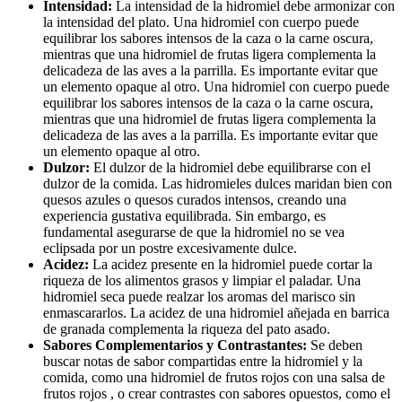
Intensidad:
La intensidad de la hidromiel debe armonizar con
la intensidad del plato. Una hidromiel con cuerpo puede
equilibrar los sabores intensos de la caza o la carne oscura,
mientras que una hidromiel de frutas ligera complementa la
delicadeza de las aves a la parrilla. Es importante evitar que
un elemento opaque al otro. Una hidromiel con cuerpo puede
equilibrar los sabores intensos de la caza o la carne oscura,
mientras que una hidromiel de frutas ligera complementa la
delicadeza de las aves a la parrilla. Es importante evitar que
un elemento opaque al otro.
Dulzor:
El dulzor de la hidromiel debe equilibrarse con el
dulzor de la comida. Las hidromieles dulces maridan bien con
quesos azules o quesos curados intensos, creando una
experiencia gustativa equilibrada. Sin embargo, es
fundamental asegurarse de que la hidromiel no se vea
eclipsada por un postre excesivamente dulce.
Acidez:
La acidez presente en la hidromiel puede cortar la
riqueza de los alimentos grasos y limpiar el paladar. Una
hidromiel seca puede realzar los aromas del marisco sin
enmascararlos. La acidez de una hidromiel añejada en barrica
de granada complementa la riqueza del pato asado.
Sabores Complementarios y Contrastantes:
Se deben
buscar notas de sabor compartidas entre la hidromiel y la
comida, como una hidromiel de frutos rojos con una salsa de
frutos rojos , o crear contrastes con sabores opuestos, como el