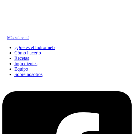
Sobre Daniel
Llevo más de 10 años elaborando hidromiel y cerveza artesanal en casa.
Me especializo en
hidromieles clásicas y picantes
, y creé este sitio para
compartir lo que he aprendido en cada fermentación.
→
Más sobre mí
¿Qué es el hidromiel?
Cómo hacerlo
Recetas
Ingredientes
Equipo
Sobre nosotros