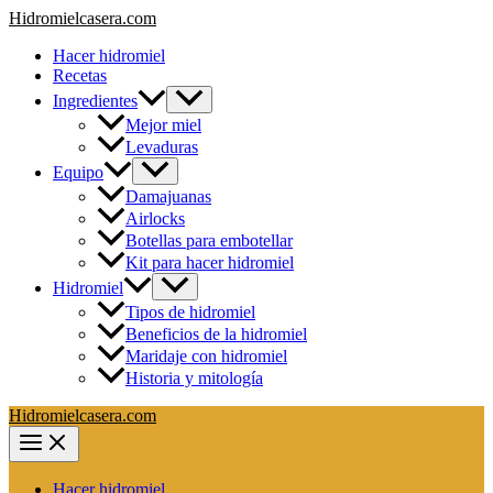
Ir
Hidromielcasera.com
al
Hacer hidromiel
contenido
Recetas
Ingredientes
Mejor miel
Levaduras
Equipo
Damajuanas
Airlocks
Botellas para embotellar
Kit para hacer hidromiel
Hidromiel
Tipos de hidromiel
Beneficios de la hidromiel
Maridaje con hidromiel
Historia y mitología
Hidromielcasera.com
Hacer hidromiel