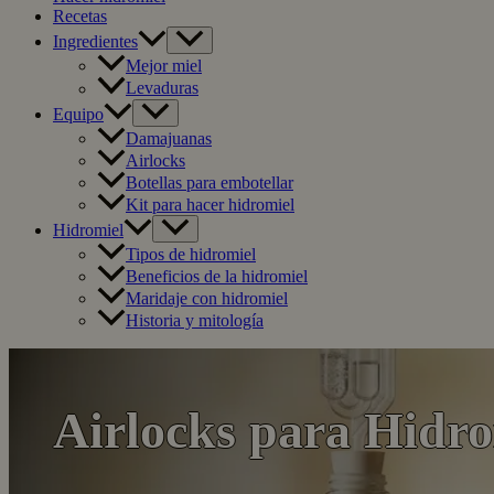
Recetas
Ingredientes
Mejor miel
Levaduras
Equipo
Damajuanas
Airlocks
Botellas para embotellar
Kit para hacer hidromiel
Hidromiel
Tipos de hidromiel
Beneficios de la hidromiel
Maridaje con hidromiel
Historia y mitología
Airlocks para Hidr