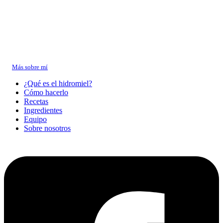
Sobre Daniel
Llevo más de 10 años elaborando hidromiel y cerveza artesanal en casa.
Me especializo en
hidromieles clásicas y picantes
, y creé este sitio para
compartir lo que he aprendido en cada fermentación.
→
Más sobre mí
¿Qué es el hidromiel?
Cómo hacerlo
Recetas
Ingredientes
Equipo
Sobre nosotros