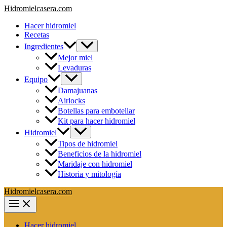
Ir
Hidromielcasera.com
al
Hacer hidromiel
contenido
Recetas
Ingredientes
Mejor miel
Levaduras
Equipo
Damajuanas
Airlocks
Botellas para embotellar
Kit para hacer hidromiel
Hidromiel
Tipos de hidromiel
Beneficios de la hidromiel
Maridaje con hidromiel
Historia y mitología
Hidromielcasera.com
Hacer hidromiel