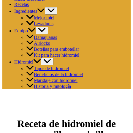
Recetas
Ingredientes
Mejor miel
Levaduras
Equipo
Damajuanas
Airlocks
Botellas para embotellar
Kit para hacer hidromiel
Hidromiel
Tipos de hidromiel
Beneficios de la hidromiel
Maridaje con hidromiel
Historia y mitología
Receta de hidromiel de